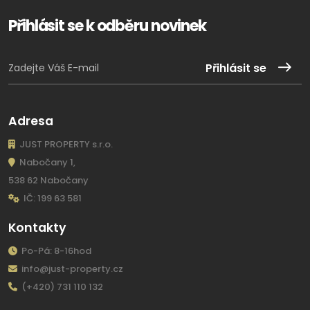
Přihlásit se k odběru novinek
Přihlásit se
Adresa
JUST PROPERTY s.r.o.
Nabočany 1,
538 62 Nabočany
IČ: 199 63 581
Kontakty
Po-Pá: 8-16hod
info@just-property.cz
(+420) 731 110 132