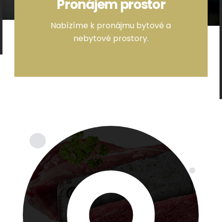
Pronájem prostor
Nabízíme k pronájmu bytové a
nebytové prostory.