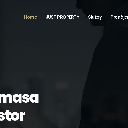
Home
JUST PROPERTY
Služby
Pronáj
 masa
stor