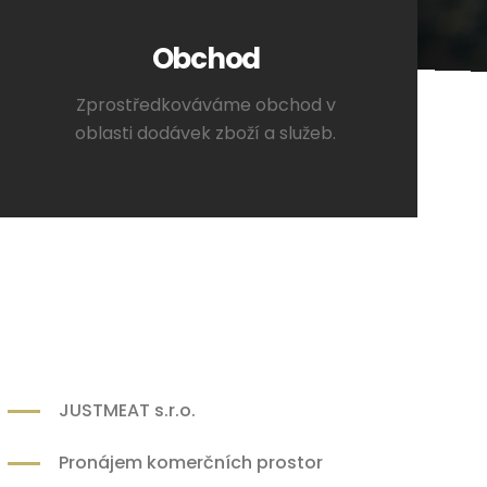
Obchod
Zprostředkováváme obchod v
oblasti dodávek zboží a služeb.
JUSTMEAT s.r.o.
Pronájem komerčních prostor