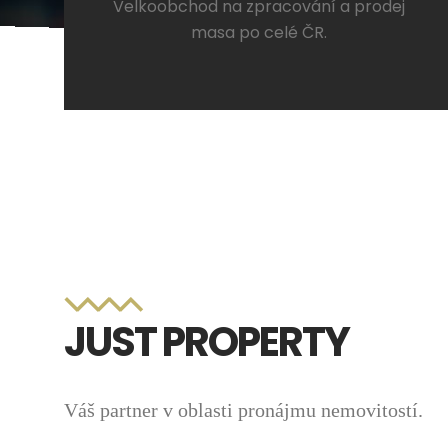
Velkoobchod na zpracování a prodej
masa po celé ČR.
JUST PROPERTY
Váš partner v oblasti pronájmu nemovitostí.